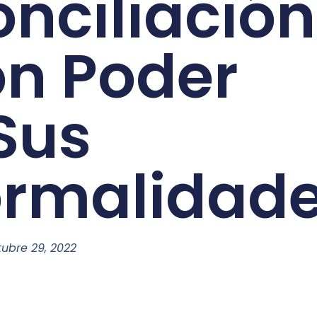
nciliación
on Poder
Sus
ormalidad
ubre 29, 2022