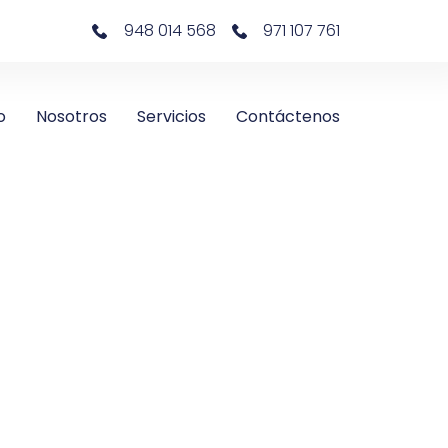
948 014 568
971 107 761
o
Nosotros
Servicios
Contáctenos