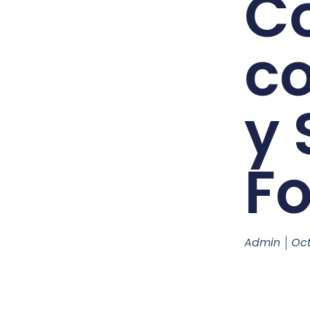
Co
c
y 
F
Admin
Oct