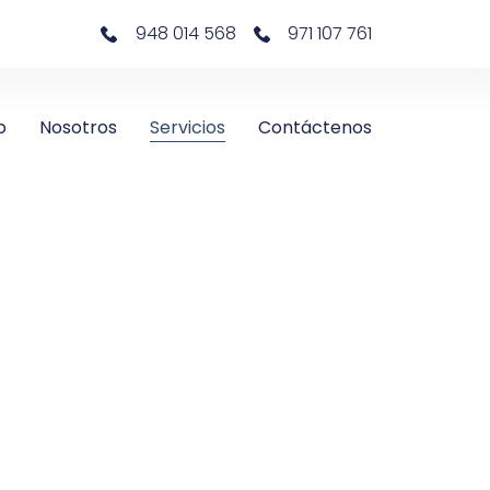
948 014 568
971 107 761
o
Nosotros
Servicios
Contáctenos